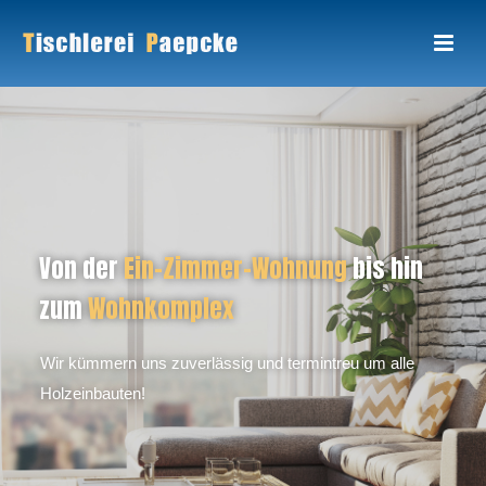
Von der
Ein-Zimmer-Wohnung
bis hin
zum
Wohnkomplex
Wir kümmern uns zuverlässig und termintreu um alle
Holzeinbauten!